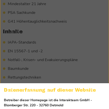
Mindestalter 21 Jahre
PSA Sachkunde
G41 Höhentauglichkeitsnachweis
Inhalte
IAPA-Standards
EN 15567-1 und -2
Notfall-, Krisen- und Evakuierungspläne
Baumkunde
Rettungstechniken
Risikoanalyse
Datenerfassung auf dieser Website
Verkehrssicherungspflicht im Wald, Sorgfaltspflichten
Betreiber dieser Homepage ist die Interakteam GmbH -
und Versicherungsschutz
Blomberger Str. 220 - 32760 Detmold