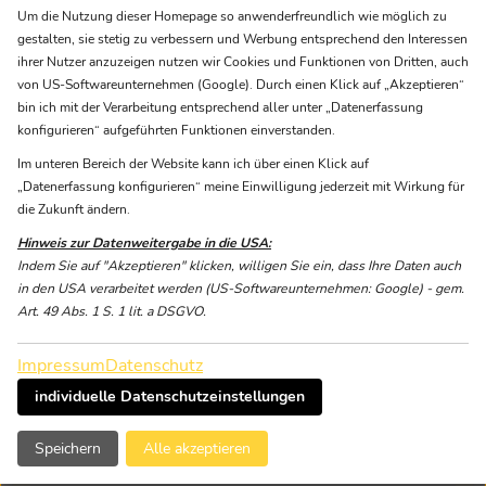
Wetterkunde
Um die Nutzung dieser Homepage so anwenderfreundlich wie möglich zu
technische Prüfung eines Seilgartens
gestalten, sie stetig zu verbessern und Werbung entsprechend den Interessen
ihrer Nutzer anzuzeigen nutzen wir Cookies und Funktionen von Dritten, auch
Sachkunde Drahtseil und -endverbindung
von US-Softwareunternehmen (Google). Durch einen Klick auf „Akzeptieren“
bin ich mit der Verarbeitung entsprechend aller unter „Datenerfassung
Zur Ausbildung bitte ein Rettungsgerät und dreimal die
konfigurieren“ aufgeführten Funktionen einverstanden.
Teilnehmer-PSA aus der eigenen Anlage mitbringen.
Im unteren Bereich der Website kann ich über einen Klick auf
Sollte die mitgebrachte PSA nicht den erforderlichen
„Datenerfassung konfigurieren“ meine Einwilligung jederzeit mit Wirkung für
Normen entsprechen (siehe Infokasten links), besteht die
die Zukunft ändern.
Möglichkeit, sich diese kostenpflichtig zu leihen.
Hinweis zur Datenweitergabe in die USA:
Indem Sie auf "Akzeptieren" klicken, willigen Sie ein, dass Ihre Daten auch
in den USA verarbeitet werden (US-Softwareunternehmen: Google) - gem.
SCHULUNGS-TERMINE 2025
Art. 49 Abs. 1 S. 1 lit. a DSGVO.
Wann & Wo?
Impressum
Datenschutz
Termine:
Termine auf Anfrage
individuelle Datenschutzeinstellungen
(Mo-Fr)
Speichern
Alle akzeptieren
Teilnehmerzahl:
bis zu 15 Personen