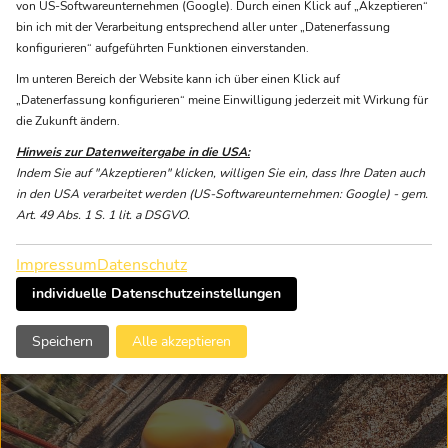
von US-Softwareunternehmen (Google). Durch einen Klick auf „Akzeptieren“
bin ich mit der Verarbeitung entsprechend aller unter „Datenerfassung
konfigurieren“ aufgeführten Funktionen einverstanden.
Im unteren Bereich der Website kann ich über einen Klick auf
„Datenerfassung konfigurieren“ meine Einwilligung jederzeit mit Wirkung für
die Zukunft ändern.
Hinweis zur Datenweitergabe in die USA:
Jetzt für die Saison 2026
Indem Sie auf "Akzeptieren" klicken, willigen Sie ein, dass Ihre Daten auch
in den USA verarbeitet werden (US-Softwareunternehmen: Google) - gem.
bewerben!
Art. 49 Abs. 1 S. 1 lit. a DSGVO.
per
Bewerbungs-Formular
oder
Impressum
Datenschutz
E-Mail: job(at)interakteam.de
individuelle Datenschutzeinstellungen
Speichern
Alle akzeptieren