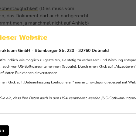
Höhentauglichkeit
(Dies muss vom
en, das Dokument darf auch nachgereicht
ommt man ja manchmal nicht auf Anhieb)
 bereits eins hast, darf dies nicht älter
ieser Website
igst Du eins, dann kannst Du dies mit dem
ändigen Bürgeramt beantragen oder mit
terakteam GmbH - Blomberger Str. 220 - 32760 Detmold
eises mit Onlinefunktion über das
eundlich wie möglich zu gestalten, sie stetig zu verbessern und Werbung entspre
t das Dokument noch auf dem Weg zu Dir,
, auch von US-Softwareunternehmen (Google). Durch einen Klick auf „Akzeptieren“ 
fach nach, sobald Du es erhalten hast )
fgeführten Funktionen einverstanden.
älter als 2 Jahre. Wenn Du keinen hast,
inen Klick auf „Datenerfassung konfigurieren“ meine Einwilligung jederzeit mit Wirk
min zu unserer Internen-Schulung
 Sie ein, dass Ihre Daten auch in den USA verarbeitet werden (US-Softwareunterneh
 vorhanden
nsere Teamerwand
en