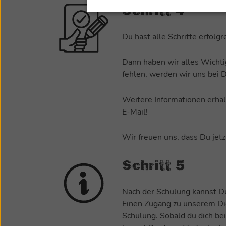
Schritt 4
Du hast alle Schritte erfolgre
Dann haben wir alles Wichti
fehlen, werden wir uns bei 
Weitere Informationen erhäl
E-Mail!
Wir freuen uns, dass Du jetz
Schritt 5
Nach der Schulung kannst D
Einen Zugang zu unserem D
Schulung. Sobald du dich be