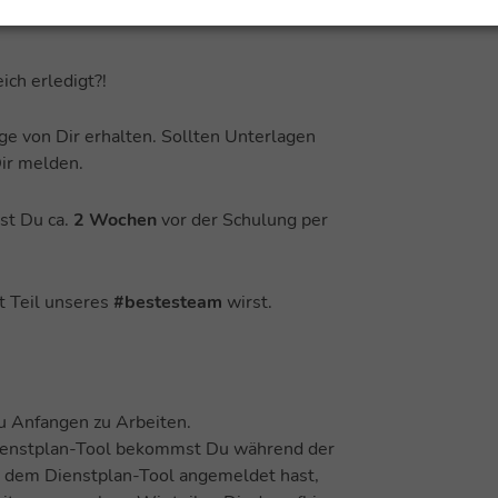
ich erledigt?!
ge von Dir erhalten. Sollten Unterlagen
Dir melden.
st Du ca.
2 Wochen
vor der Schulung per
t Teil unseres
#bestesteam
wirst.
u Anfangen zu Arbeiten.
ienstplan-Tool bekommst Du während der
i dem Dienstplan-Tool angemeldet hast,